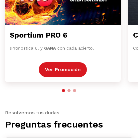
Sportium PRO 6
C
¡Pronostica 6, y
GANA
con cada acierto!
Co
Ver Promoción
Resolvemos tus dudas
Preguntas frecuentes