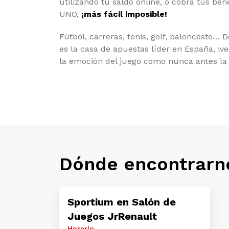
utilizando tu saldo online, o cobra tus ben
UNO,
¡más fácil imposible!
Fútbol, carreras, tenis, golf, baloncesto…
es la casa de apuestas líder en España, ¡v
la emoción del juego como nunca antes la 
Dónde encontrarn
Sportium en Salón de
Juegos JrRenault
Horario