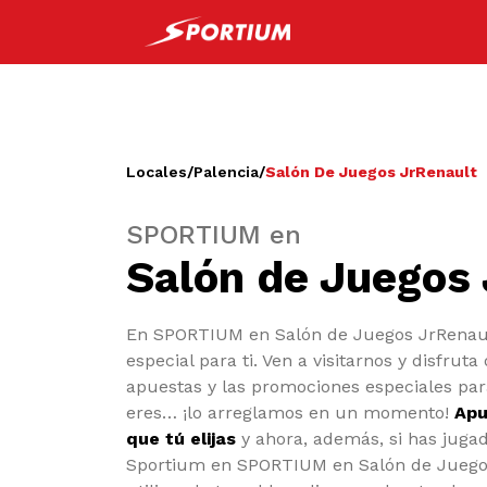
Locales
/
Palencia
/
Salón De Juegos JrRenault
SPORTIUM en
Salón de Juegos
En SPORTIUM en Salón de Juegos JrRenau
especial para ti. Ven a visitarnos y disfrut
apuestas y las promociones especiales par
eres… ¡lo arreglamos en un momento!
Apu
que tú elijas
y ahora, además, si has jugad
Sportium en SPORTIUM en Salón de Juegos