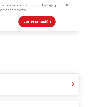
Haz tus predicciones para La Liga ¡suma 1€
con cada acierto!
Ver Promoción