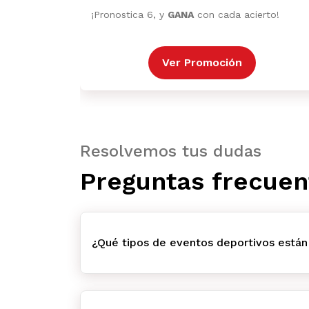
¡Pronostica 6, y
GANA
con cada acierto!
Ver Promoción
Resolvemos tus dudas
Preguntas frecuen
¿Qué tipos de eventos deportivos están 