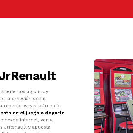
 JrRenault
lt tenemos algo muy
a de la emoción de las
a miembros, y si aún no lo
esta en el juego o deporte
o desde internet, ven a
 JrRenault y apuesta