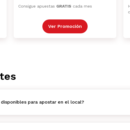
Consigue apuestas
GRATIS
cada mes
Ver Promoción
tes
disponibles para apostar en el local?