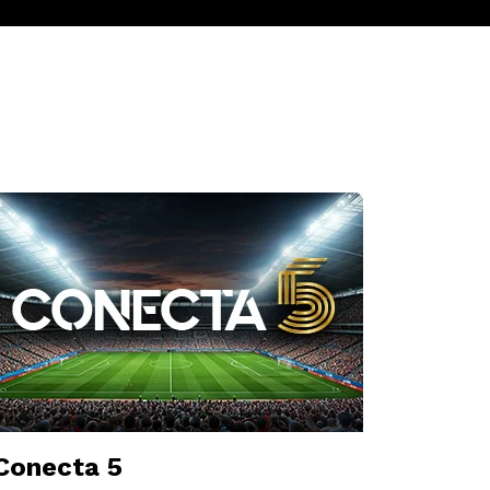
Conecta 5