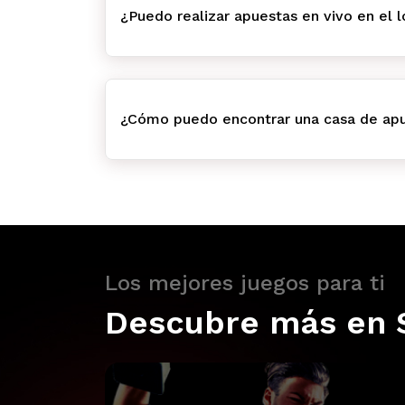
¿Puedo realizar apuestas en vivo en el l
¿Cómo puedo encontrar una casa de apu
Los mejores juegos para ti
Descubre más en 