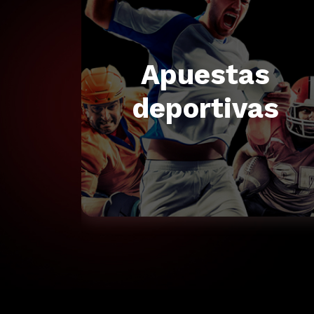
Apuestas
deportivas