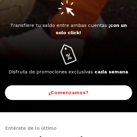
Transfiere tu saldo entre ambas cuentas
¡con un
solo click!
Disfruta de promociones exclusivas
cada semana
¿Comenzamos?
Entérate de lo último