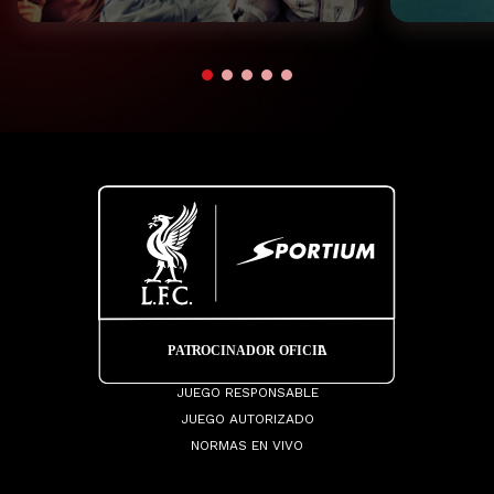
JUEGO RESPONSABLE
JUEGO AUTORIZADO
NORMAS EN VIVO