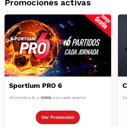
Promociones activas
Sportium PRO 6
C
¡Pronostica 6, y
GANA
con cada acierto!
Co
Ver Promoción