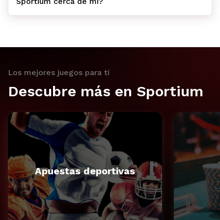
Sportium cerca de mí?
Los mejores juegos para ti
Descubre más en Sportium
Apuestas deportivas