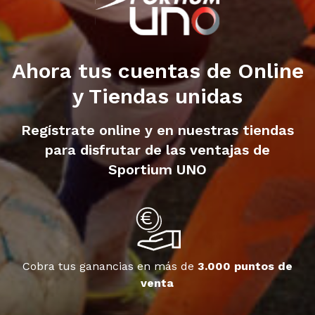
Ahora tus cuentas de Online
y Tiendas unidas
Regístrate online y en nuestras tiendas
para disfrutar de las ventajas de
Sportium UNO
Cobra tus ganancias en más de
3.000 puntos de
venta