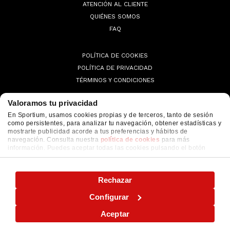
ATENCIÓN AL CLIENTE
QUIÉNES SOMOS
FAQ
POLÍTICA DE COOKIES
POLÍTICA DE PRIVACIDAD
TÉRMINOS Y CONDICIONES
Valoramos tu privacidad
En Sportium, usamos cookies propias y de terceros, tanto de sesión
como persistentes, para analizar tu navegación, obtener estadísticas y
© 2026 Sportium. All Rights Reserved.
mostrarte publicidad acorde a tus preferencias y hábitos de
navegación. Consulta nuestra
política de cookies
para más
información. Puedes aceptar todas las cookies pulsando el botón
"ACEPTAR" o configurarlas o rechazar su uso pulsando el botón
"CONFIGURAR"
Rechazar
Configurar
Aceptar