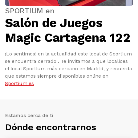
SPORTIUM en
Salón de Juegos
Magic Cartagena 122
¡Lo sentimos! en la actualidad este local de Sportium
se encuentra cerrado . Te invitamos a que localices
el local Sportium más cercano en Madrid, y recuerda
que estamos siempre disponibles online en
Sportium.es
Estamos cerca de tí
Dónde encontrarnos