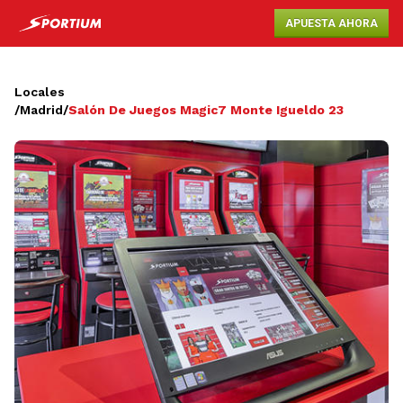
APUESTA AHORA
Locales
/
Madrid
/
Salón De Juegos Magic7 Monte Igueldo 23