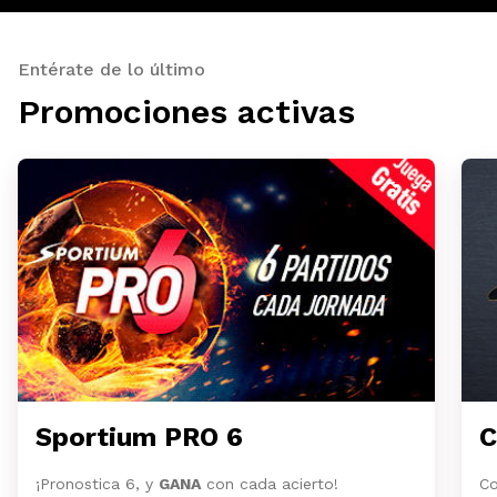
Entérate de lo último
Promociones activas
Sportium PRO 6
C
¡Pronostica 6, y
GANA
con cada acierto!
Co