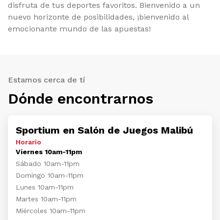
disfruta de tus deportes favoritos. Bienvenido a un
nuevo horizonte de posibilidades, ¡bienvenido al
emocionante mundo de las apuestas!
Estamos cerca de tí
Dónde encontrarnos
Sportium en Salón de Juegos Malibú
Horario
Viernes 10am-11pm
Sábado 10am-11pm
Domingo 10am-11pm
Lunes 10am-11pm
Martes 10am-11pm
Miércoles 10am-11pm