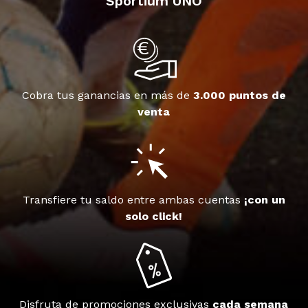
Sportium UNO
Cobra tus ganancias en más de
3.000 puntos de
venta
Transfiere tu saldo entre ambas cuentas
¡con un
solo click!
Disfruta de promociones exclusivas
cada semana