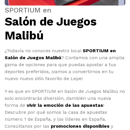
SPORTIUM en
Salón de Juegos
Malibú
¿Todavía no conoces nuestro local
SPORTIUM en
Salón de Juegos Malibú
? Contamos con una amplia
gama de opciones para que puedas apostar a tus
deportes preferidos, ¡vamos a convertirnos en tu
nuevo nuevo sitio favorito de Lepe!
Y es que en SPORTIUM en Salón de Juegos Malibú no
solo encontrarás diversión, ¡también una nueva
forma de
vivir la emoción de las apuestas
!
Descubre por qué somos la casa de apuestas
número 1 de España, y los líderes en España.
Consúltanos por las
promociones disponibles
y