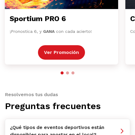
Sportium PRO 6
C
¡Pronostica 6, y
GANA
con cada acierto!
Co
Ver Promoción
Resolvemos tus dudas
Preguntas frecuentes
¿Qué tipos de eventos deportivos están
disponibles para apostar en el local?