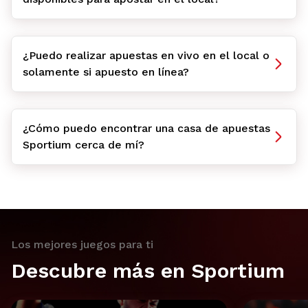
¿Puedo realizar apuestas en vivo en el local o
solamente si apuesto en línea?
¿Cómo puedo encontrar una casa de apuestas
Sportium cerca de mí?
Los mejores juegos para ti
Descubre más en Sportium