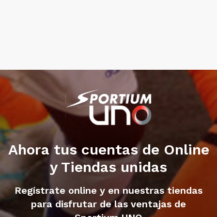
Ahora tus cuentas de Online
y Tiendas unidas
Regístrate online y en nuestras tiendas
para disfrutar de las ventajas de