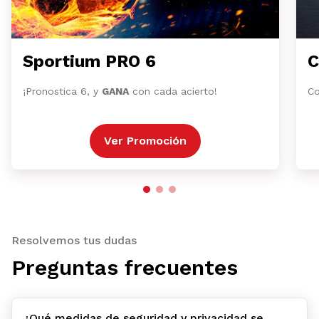
Sportium PRO 6
C
¡Pronostica 6, y
GANA
con cada acierto!
Co
Ver Promoción
Resolvemos tus dudas
Preguntas frecuentes
¿Qué medidas de seguridad y privacidad se