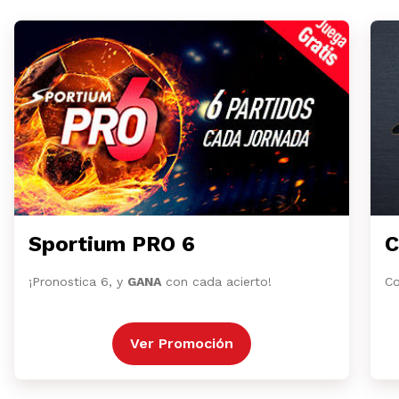
Sportium PRO 6
C
¡Pronostica 6, y
GANA
con cada acierto!
Co
Ver Promoción