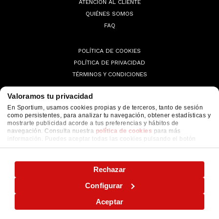
ATENCIÓN AL CLIENTE
QUIÉNES SOMOS
FAQ
POLÍTICA DE COOKIES
POLÍTICA DE PRIVACIDAD
TÉRMINOS Y CONDICIONES
Valoramos tu privacidad
En Sportium, usamos cookies propias y de terceros, tanto de sesión
como persistentes, para analizar tu navegación, obtener estadísticas y
© 2026 Sportium. All Rights Reserved.
mostrarte publicidad acorde a tus preferencias y hábitos de
navegación. Consulta nuestra
política de cookies
para más
información. Puedes aceptar todas las cookies pulsando el botón
"ACEPTAR" o configurarlas o rechazar su uso pulsando el botón
"CONFIGURAR"
Rechazar
Configurar
Aceptar