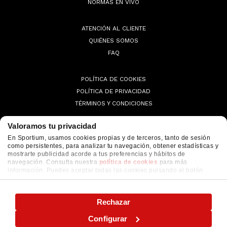
NORMAS EN VIVO
ATENCIÓN AL CLIENTE
QUIÉNES SOMOS
FAQ
POLÍTICA DE COOKIES
POLÍTICA DE PRIVACIDAD
TÉRMINOS Y CONDICIONES
Valoramos tu privacidad
En Sportium, usamos cookies propias y de terceros, tanto de sesión
como persistentes, para analizar tu navegación, obtener estadísticas y
© 2026 Sportium. All Rights Reserved.
mostrarte publicidad acorde a tus preferencias y hábitos de
navegación. Consulta nuestra
política de cookies
para más
información. Puedes aceptar todas las cookies pulsando el botón
"ACEPTAR" o configurarlas o rechazar su uso pulsando el botón
"CONFIGURAR"
Rechazar
Configurar