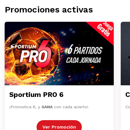
Promociones activas
Sportium PRO 6
C
¡Pronostica 6, y
GANA
con cada acierto!
Co
Ver Promoción