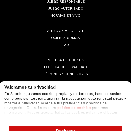
JUEGO RESPONSABLE
JUEGO AUTORIZADO
NORMAS EN VIVO
ATENCIÓN AL CLIENTE
QUIÉNES SOMOS
FAQ
POLÍTICA DE COOKIES
POLÍTICA DE PRIVACIDAD
TÉRMINOS Y CONDICIONES
Valoramos tu privacidad
En Sportium, usamos cookies propias y de terceros, tanto de sesión
como persistentes, para analizar tu navegación, obtener estadísticas y
© 2026 Sportium. All Rights Reserved.
mostrarte publicidad acorde a tus preferencias y hábitos de
navegación. Consulta nuestra
política de cookies
para más
información. Puedes aceptar todas las cookies pulsando el botón
"ACEPTAR" o configurarlas o rechazar su uso pulsando el botón
"CONFIGURAR"
Rechazar