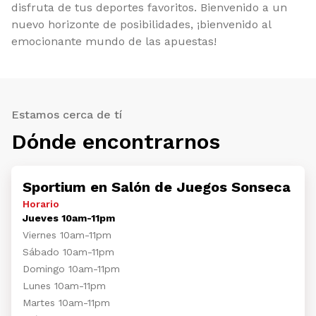
disfruta de tus deportes favoritos. Bienvenido a un
nuevo horizonte de posibilidades, ¡bienvenido al
emocionante mundo de las apuestas!
Estamos cerca de tí
Dónde encontrarnos
Sportium en Salón de Juegos Sonseca
Horario
Jueves 10am-11pm
Viernes 10am-11pm
Sábado 10am-11pm
Domingo 10am-11pm
Lunes 10am-11pm
Martes 10am-11pm