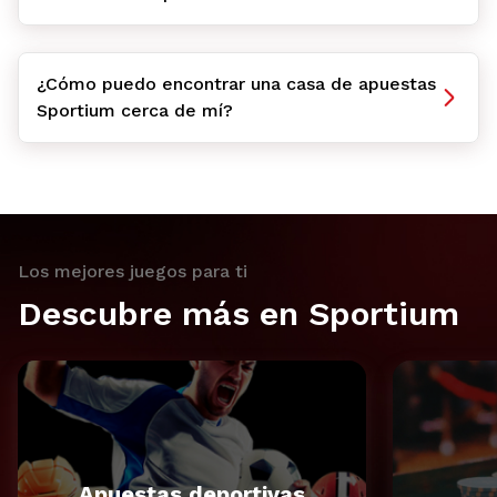
¿Cómo puedo encontrar una casa de apuestas
Sportium cerca de mí?
Los mejores juegos para ti
Descubre más en Sportium
Apuestas deportivas