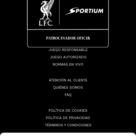
JUEGO RESPONSABLE
JUEGO AUTORIZADO
NORMAS EN VIVO
ATENCIÓN AL CLIENTE
QUIÉNES SOMOS
FAQ
POLÍTICA DE COOKIES
POLÍTICA DE PRIVACIDAD
TÉRMINOS Y CONDICIONES