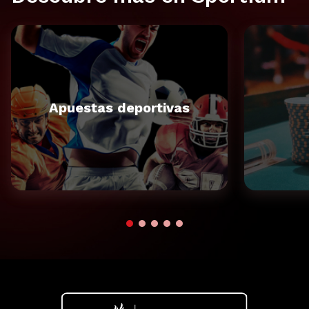
Apuestas deportivas