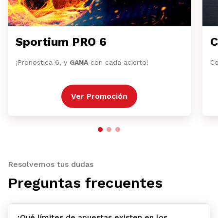
Sportium PRO 6
C
¡Pronostica 6, y
GANA
con cada acierto!
Co
Ver Promoción
Resolvemos tus dudas
Preguntas frecuentes
¿Qué límites de apuestas existen en los