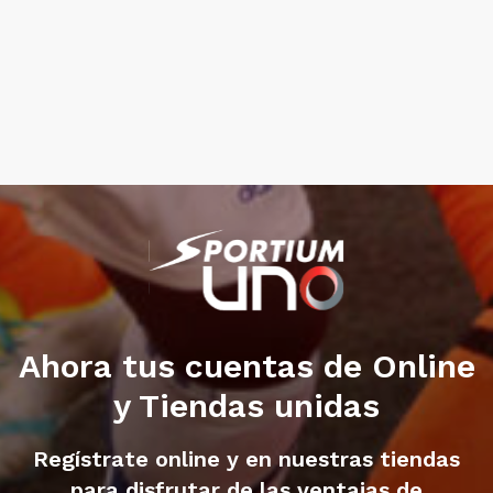
Ahora tus cuentas de Online
y Tiendas unidas
Regístrate online y en nuestras tiendas
para disfrutar de las ventajas de