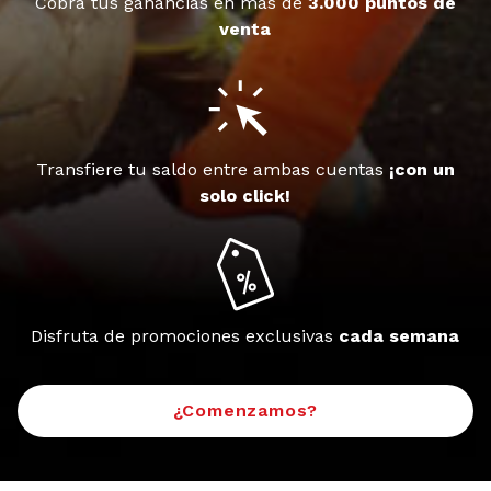
Cobra tus ganancias en más de
3.000 puntos de
venta
Transfiere tu saldo entre ambas cuentas
¡con un
solo click!
Disfruta de promociones exclusivas
cada semana
¿Comenzamos?