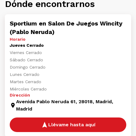
Dónde encontrarnos
Sportium en Salon De Juegos Wincity
(Pablo Neruda)
Horario
Jueves Cerrado
Viernes Cerrado
Sábado Cerrado
Domingo Cerrado
Lunes Cerrado
Martes Cerrado
Miércoles Cerrado
Dirección
Avenida Pablo Neruda 61, 28018, Madrid,
Madrid
Llévame hasta aquí