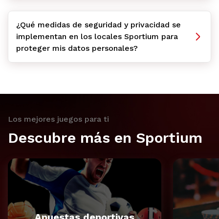
¿Qué medidas de seguridad y privacidad se
implementan en los locales Sportium para
proteger mis datos personales?
Los mejores juegos para ti
Descubre más en Sportium
Apuestas deportivas