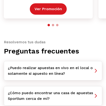
Ver Promoción
Resolvemos tus dudas
Preguntas frecuentes
¿Puedo realizar apuestas en vivo en el local o
solamente si apuesto en línea?
¿Cómo puedo encontrar una casa de apuestas
Sportium cerca de mí?