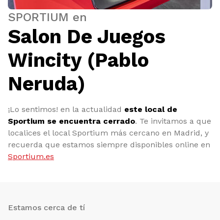
SPORTIUM en
Salon De Juegos
Wincity (Pablo
Neruda)
¡Lo sentimos! en la actualidad
este local de
Sportium se encuentra cerrado
. Te invitamos a que
localices el local Sportium más cercano en Madrid, y
recuerda que estamos siempre disponibles online en
Sportium.es
Estamos cerca de tí