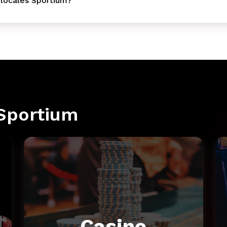
 locales Sportium?
Sportium
Casino