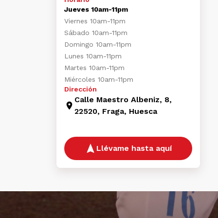
Jueves 10am-11pm
Viernes 10am-11pm
Sábado 10am-11pm
Domingo 10am-11pm
Lunes 10am-11pm
Martes 10am-11pm
Miércoles 10am-11pm
Dirección
Calle Maestro Albeniz, 8,
22520, Fraga, Huesca
Llévame hasta aquí