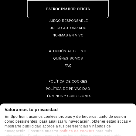
JUEGO RESPONSABLE
JUEGO AUTORIZADO
NORMAS EN VIVO
ATENCIÓN AL CLIENTE
QUIÉNES SOMOS
FAQ
POLÍTICA DE COOKIES
POLÍTICA DE PRIVACIDAD
TÉRMINOS Y CONDICIONES
Valoramos tu privacidad
En Sportium, usamos cookies propias y de terceros, tanto de sesión
como persistentes, para analizar tu navegación, obtener estadísticas y
© 2026 Sportium. All Rights Reserved.
mostrarte publicidad acorde a tus preferencias y hábitos de
navegación. Consulta nuestra
política de cookies
para más