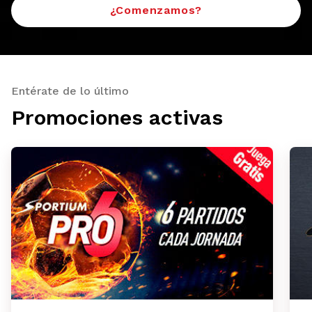
¿Comenzamos?
Entérate de lo último
Promociones activas