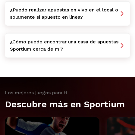
¿Puedo realizar apuestas en vivo en el local o
solamente si apuesto en línea?
¿Cómo puedo encontrar una casa de apuestas
Sportium cerca de mí?
Los mejores juegos para ti
Descubre más en Sportium