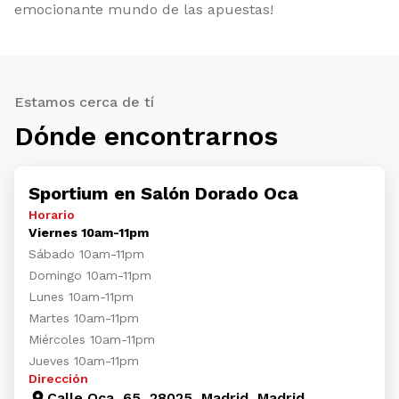
emocionante mundo de las apuestas!
Estamos cerca de tí
Dónde encontrarnos
Sportium en Salón Dorado Oca
Horario
Viernes 10am-11pm
Sábado 10am-11pm
Domingo 10am-11pm
Lunes 10am-11pm
Martes 10am-11pm
Miércoles 10am-11pm
Jueves 10am-11pm
Dirección
Calle Oca, 65, 28025, Madrid, Madrid