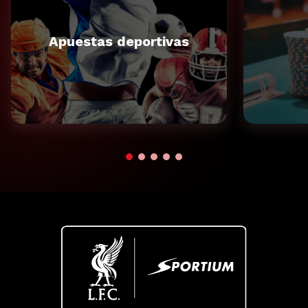
Apuestas deportivas