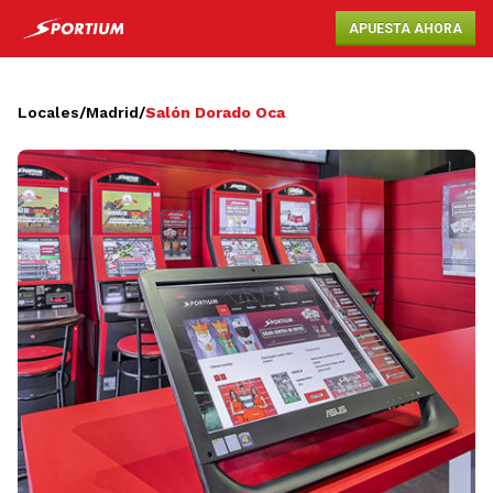
APUESTA AHORA
Locales
/
Madrid
/
Salón Dorado Oca