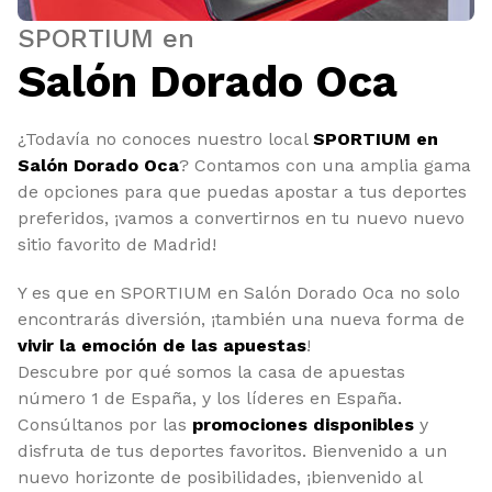
SPORTIUM en
Salón Dorado Oca
¿Todavía no conoces nuestro local
SPORTIUM en
Salón Dorado Oca
? Contamos con una amplia gama
de opciones para que puedas apostar a tus deportes
preferidos, ¡vamos a convertirnos en tu nuevo nuevo
sitio favorito de Madrid!
Y es que en SPORTIUM en Salón Dorado Oca no solo
encontrarás diversión, ¡también una nueva forma de
vivir la emoción de las apuestas
!
Descubre por qué somos la casa de apuestas
número 1 de España, y los líderes en España.
Consúltanos por las
promociones disponibles
y
disfruta de tus deportes favoritos. Bienvenido a un
nuevo horizonte de posibilidades, ¡bienvenido al