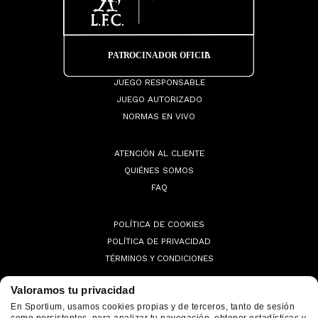
JUEGO RESPONSABLE
JUEGO AUTORIZADO
NORMAS EN VIVO
ATENCIÓN AL CLIENTE
QUIÉNES SOMOS
FAQ
POLÍTICA DE COOKIES
POLÍTICA DE PRIVACIDAD
TÉRMINOS Y CONDICIONES
Valoramos tu privacidad
En Sportium, usamos cookies propias y de terceros, tanto de sesión