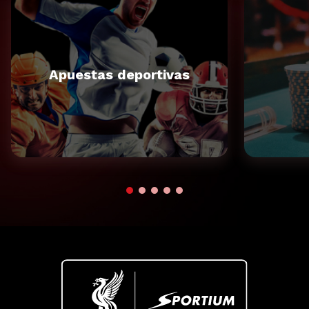
Apuestas deportivas