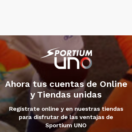
Ahora tus cuentas de Online
y Tiendas unidas
Regístrate online y en nuestras tiendas
para disfrutar de las ventajas de
Sportium UNO