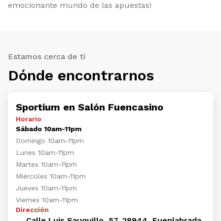
emocionante mundo de las apuestas!
Estamos cerca de tí
Dónde encontrarnos
Sportium en Salón Fuencasino
Horario
Sábado 10am-11pm
Domingo 10am-11pm
Lunes 10am-11pm
Martes 10am-11pm
Miércoles 10am-11pm
Jueves 10am-11pm
Viernes 10am-11pm
Dirección
Calle Luis Sauquillo, 57, 28944, Fuenlabrada,