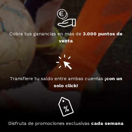
Cobra tus ganancias en más de
3.000 puntos de
venta
Transfiere tu saldo entre ambas cuentas
¡con un
solo click!
Disfruta de promociones exclusivas
cada semana