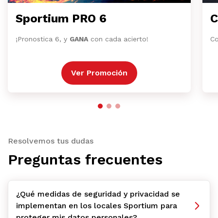
Sportium PRO 6
C
¡Pronostica 6, y
GANA
con cada acierto!
Co
Ver Promoción
Resolvemos tus dudas
Preguntas frecuentes
¿Qué medidas de seguridad y privacidad se
implementan en los locales Sportium para
proteger mis datos personales?