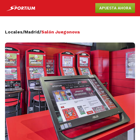
APUESTA AHORA
Locales
/
Madrid
/
Salón Juegonova