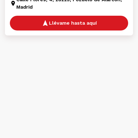
Madrid
Llévame hasta aquí