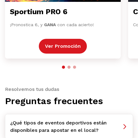
Sportium PRO 6
C
¡Pronostica 6, y
GANA
con cada acierto!
Co
Ver Promoción
Resolvemos tus dudas
Preguntas frecuentes
¿Qué tipos de eventos deportivos están
disponibles para apostar en el local?