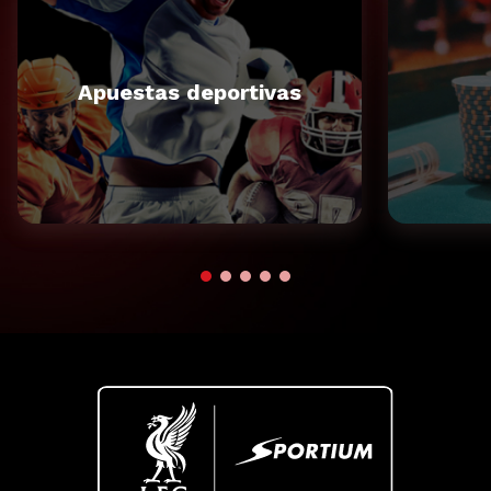
Apuestas deportivas