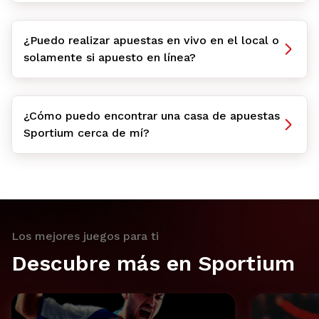
¿Puedo realizar apuestas en vivo en el local o
solamente si apuesto en línea?
¿Cómo puedo encontrar una casa de apuestas
Sportium cerca de mí?
Los mejores juegos para ti
Descubre más en Sportium