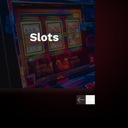
Slots