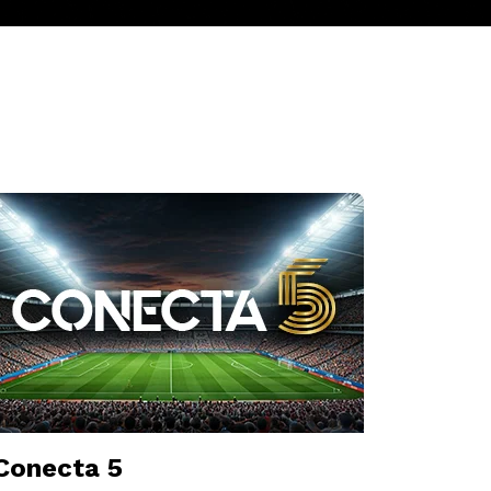
Conecta 5