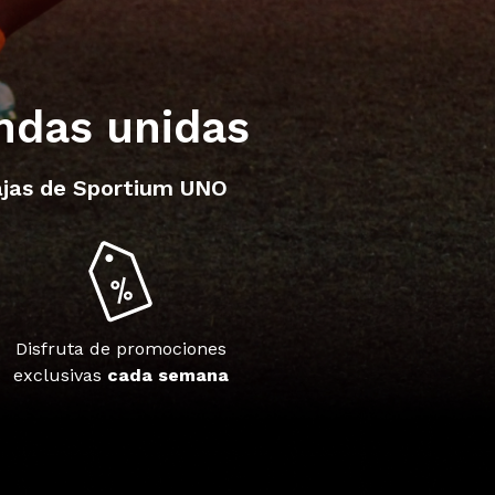
endas unidas
tajas de Sportium UNO
Disfruta de promociones
exclusivas
cada semana