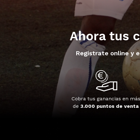
Ahora tus c
Regístrate online y 
Cobra tus ganancias en má
de
3.000 puntos de venta