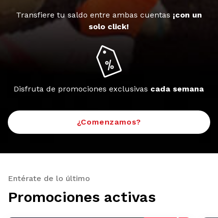
Transfiere tu saldo entre ambas cuentas
¡con un
solo click!
Disfruta de promociones exclusivas
cada semana
¿Comenzamos?
Entérate de lo último
Promociones activas