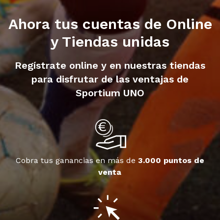
Ahora tus cuentas de Online
y Tiendas unidas
Regístrate online y en nuestras tiendas
para disfrutar de las ventajas de
Sportium UNO
Cobra tus ganancias en más de
3.000 puntos de
venta