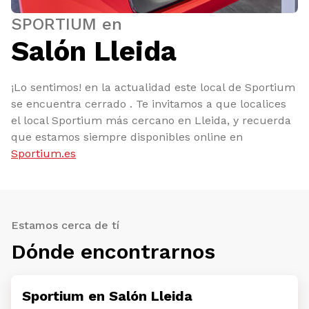
SPORTIUM en
Salón Lleida
¡Lo sentimos! en la actualidad este local de Sportium
se encuentra cerrado . Te invitamos a que localices
el local Sportium más cercano en Lleida, y recuerda
que estamos siempre disponibles online en
Sportium.es
Estamos cerca de tí
Dónde encontrarnos
Sportium en Salón Lleida