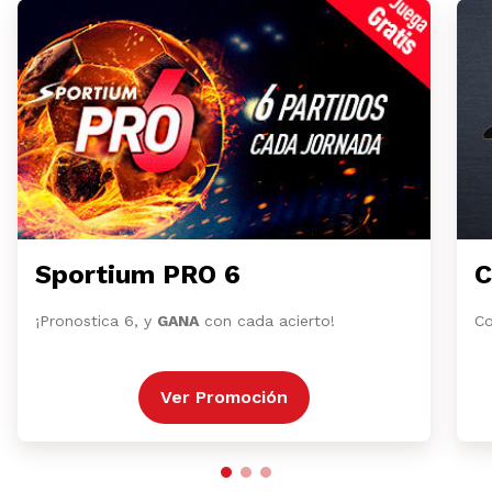
Sportium PRO 6
C
¡Pronostica 6, y
GANA
con cada acierto!
Co
Ver Promoción