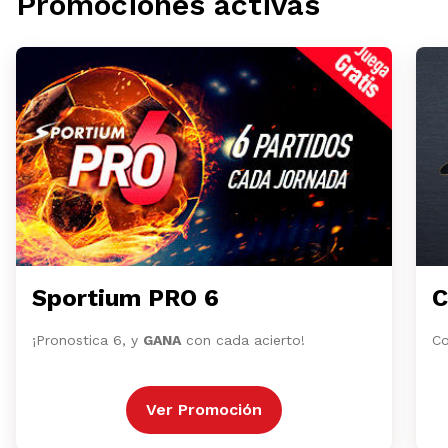
Promociones activas
Sportium PRO 6
C
¡Pronostica 6, y
GANA
con cada acierto!
Co
Ver Promoción