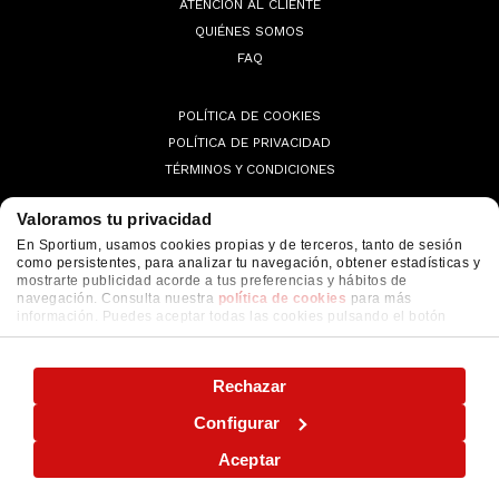
ATENCIÓN AL CLIENTE
QUIÉNES SOMOS
FAQ
POLÍTICA DE COOKIES
POLÍTICA DE PRIVACIDAD
TÉRMINOS Y CONDICIONES
Valoramos tu privacidad
En Sportium, usamos cookies propias y de terceros, tanto de sesión
como persistentes, para analizar tu navegación, obtener estadísticas y
© 2026 Sportium. All Rights Reserved.
mostrarte publicidad acorde a tus preferencias y hábitos de
navegación. Consulta nuestra
política de cookies
para más
información. Puedes aceptar todas las cookies pulsando el botón
"ACEPTAR" o configurarlas o rechazar su uso pulsando el botón
"CONFIGURAR"
Rechazar
Configurar
Aceptar