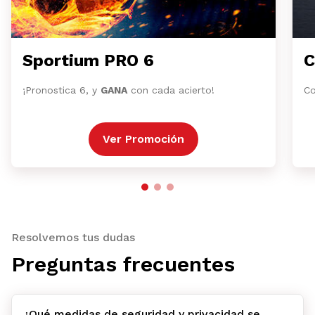
Sportium PRO 6
C
¡Pronostica 6, y
GANA
con cada acierto!
Co
Ver Promoción
Resolvemos tus dudas
Preguntas frecuentes
¿Qué medidas de seguridad y privacidad se