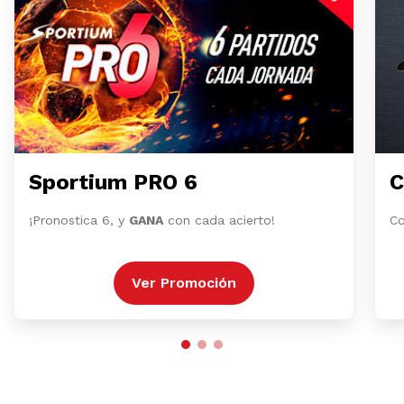
Sportium PRO 6
C
¡Pronostica 6, y
GANA
con cada acierto!
Co
Ver Promoción