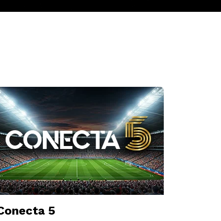
Conecta 5