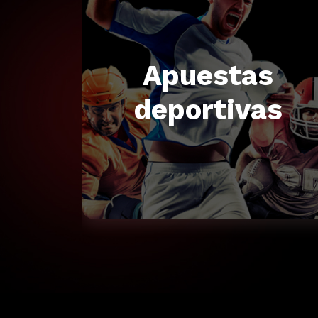
Apuestas
deportivas