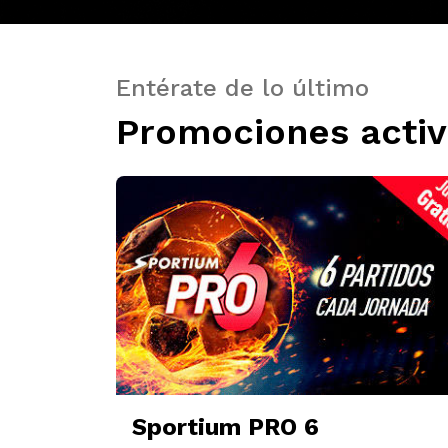
Entérate de lo último
Promociones activ
Sportium PRO 6