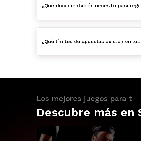
¿Qué documentación necesito para regis
¿Qué límites de apuestas existen en los
Los mejores juegos para ti
Descubre más en 