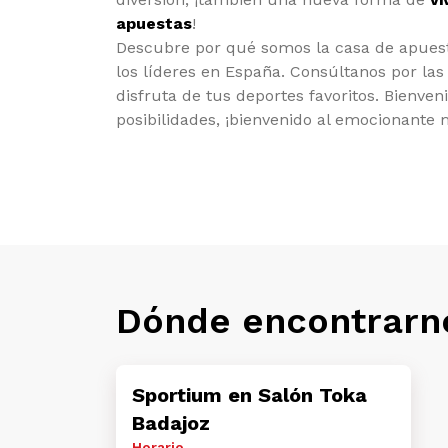
apuestas
!
Descubre por qué somos la casa de apues
los líderes en España. Consúltanos por la
disfruta de tus deportes favoritos. Bienve
posibilidades, ¡bienvenido al emocionante
Dónde encontrarn
Sportium en Salón Toka
Badajoz
Horario