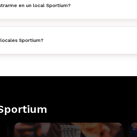
trarme en un local Sportium?
 locales Sportium?
Sportium