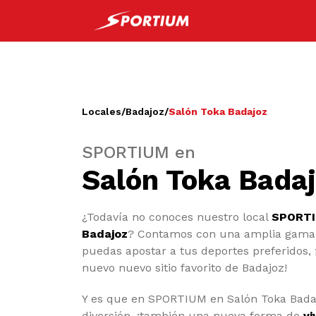
Locales
/
Badajoz
/
Salón Toka Badajoz
SPORTIUM en
Salón Toka Bada
¿Todavía no conoces nuestro local
SPORTI
Badajoz
? Contamos con una amplia gama 
puedas apostar a tus deportes preferidos, 
nuevo nuevo sitio favorito de Badajoz!
Y es que en SPORTIUM en Salón Toka Badaj
diversión, ¡también una nueva forma de
vi