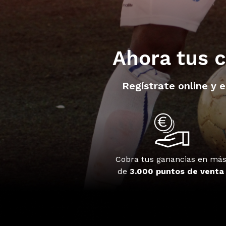
Ahora tus c
Regístrate online y 
Cobra tus ganancias en má
de
3.000 puntos de venta