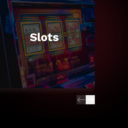
Slots