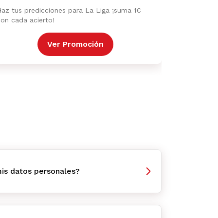
Haz tus predicciones para La Liga ¡suma 1€
con cada acierto!
Ver Promoción
is datos personales?