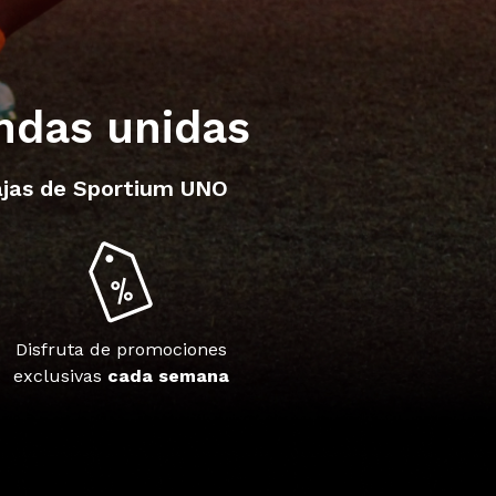
endas unidas
tajas de Sportium UNO
Disfruta de promociones
exclusivas
cada semana