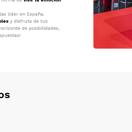
as líder en España.
bles
y disfruta de tus
horizonte de posibilidades,
apuestas!
os