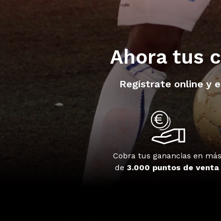
Ahora tus c
Regístrate online y 
Cobra tus ganancias en má
de
3.000 puntos de venta