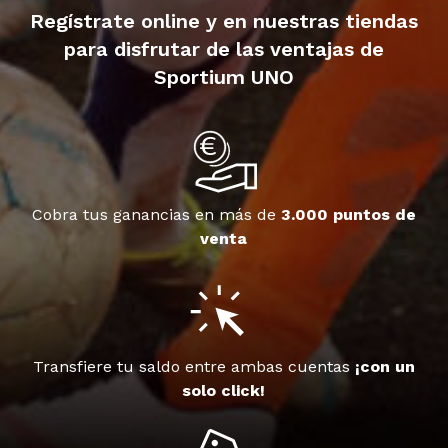
Regístrate online y en nuestras tiendas
para disfrutar de las ventajas de
Sportium UNO
Cobra tus ganancias en más de
3.000 puntos de
venta
Transfiere tu saldo entre ambas cuentas
¡con un
solo click!