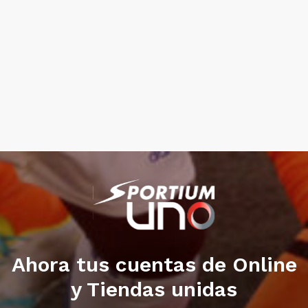
Ahora tus cuentas de Online
y Tiendas unidas