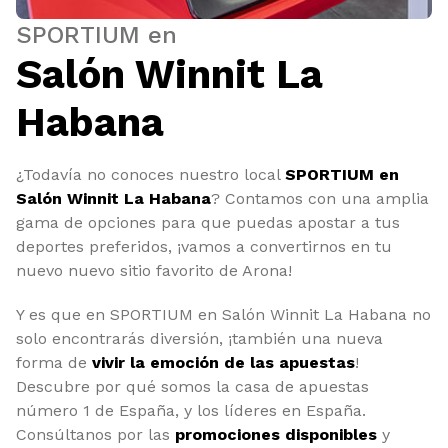
SPORTIUM en
Salón Winnit La
Habana
¿Todavía no conoces nuestro local
SPORTIUM en
Salón Winnit La Habana
? Contamos con una amplia
gama de opciones para que puedas apostar a tus
deportes preferidos, ¡vamos a convertirnos en tu
nuevo nuevo sitio favorito de Arona!
Y es que en SPORTIUM en Salón Winnit La Habana no
solo encontrarás diversión, ¡también una nueva
forma de
vivir la emoción de las apuestas
!
Descubre por qué somos la casa de apuestas
número 1 de España, y los líderes en España.
Consúltanos por las
promociones disponibles
y