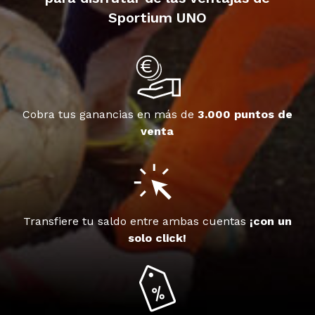
Sportium UNO
Cobra tus ganancias en más de
3.000 puntos de
venta
Transfiere tu saldo entre ambas cuentas
¡con un
solo click!