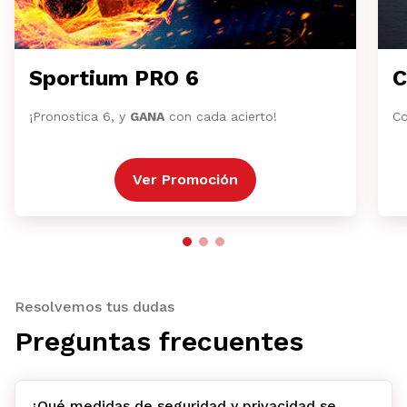
Sportium PRO 6
C
¡Pronostica 6, y
GANA
con cada acierto!
Co
Ver Promoción
Resolvemos tus dudas
Preguntas frecuentes
¿Qué medidas de seguridad y privacidad se