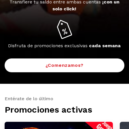
Transfiere tu saldo entre ambas cuentas
¡con un
solo click!
Disfruta de promociones exclusivas
cada semana
¿Comenzamos?
Entérate de lo último
Promociones activas