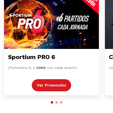
Sportium PRO 6
C
¡Pronostica 6, y
GANA
con cada acierto!
Co
Ver Promoción