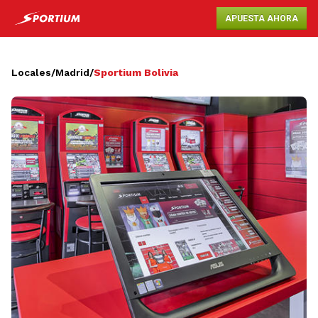
APUESTA AHORA
Locales
/
Madrid
/
Sportium Bolivia