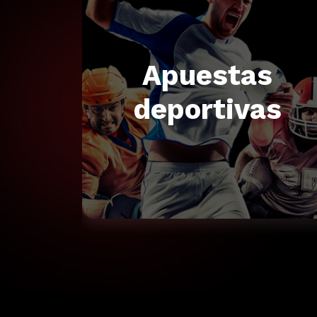
Apuestas
deportivas