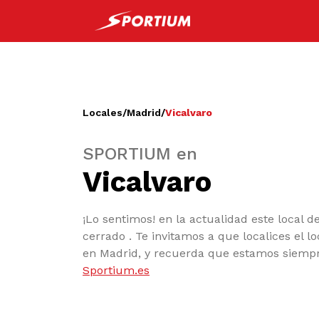
Locales
/
Madrid
/
Vicalvaro
SPORTIUM en
Vicalvaro
¡Lo sentimos! en la actualidad este local 
cerrado . Te invitamos a que localices el 
en Madrid, y recuerda que estamos siempr
Sportium.es