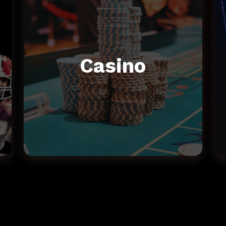
Casino