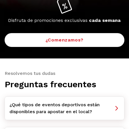
Disfruta de promociones exclusivas
cada semana
¿Comenzamos?
Resolvemos tus dudas
Preguntas frecuentes
¿Qué tipos de eventos deportivos están
disponibles para apostar en el local?