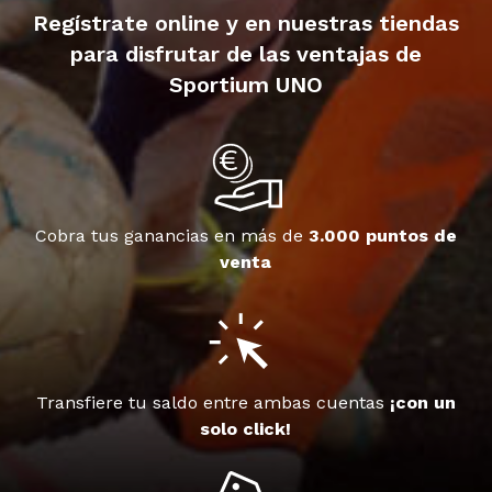
Regístrate online y en nuestras tiendas
para disfrutar de las ventajas de
Sportium UNO
Cobra tus ganancias en más de
3.000 puntos de
venta
Transfiere tu saldo entre ambas cuentas
¡con un
solo click!