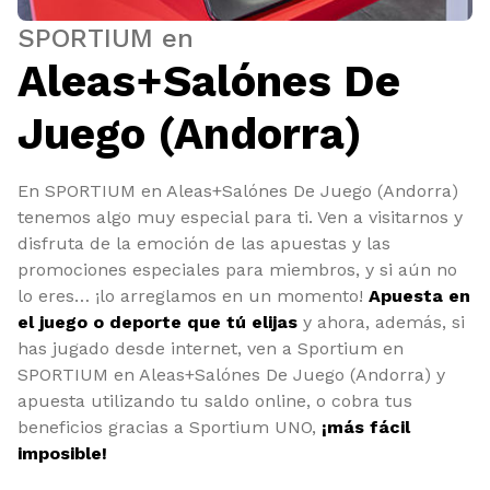
SPORTIUM en
Aleas+Salónes De
Juego (Andorra)
En SPORTIUM en Aleas+Salónes De Juego (Andorra)
tenemos algo muy especial para ti. Ven a visitarnos y
disfruta de la emoción de las apuestas y las
promociones especiales para miembros, y si aún no
lo eres… ¡lo arreglamos en un momento!
Apuesta en
el juego o deporte que tú elijas
y ahora, además, si
has jugado desde internet, ven a Sportium en
SPORTIUM en Aleas+Salónes De Juego (Andorra) y
apuesta utilizando tu saldo online, o cobra tus
beneficios gracias a Sportium UNO,
¡más fácil
imposible!