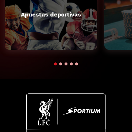
Apuestas deportivas