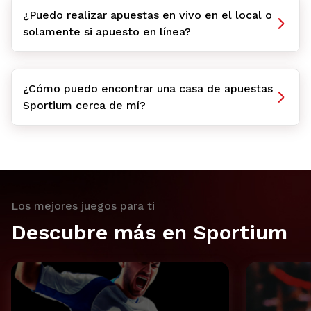
¿Puedo realizar apuestas en vivo en el local o
solamente si apuesto en línea?
¿Cómo puedo encontrar una casa de apuestas
Sportium cerca de mí?
Los mejores juegos para ti
Descubre más en Sportium