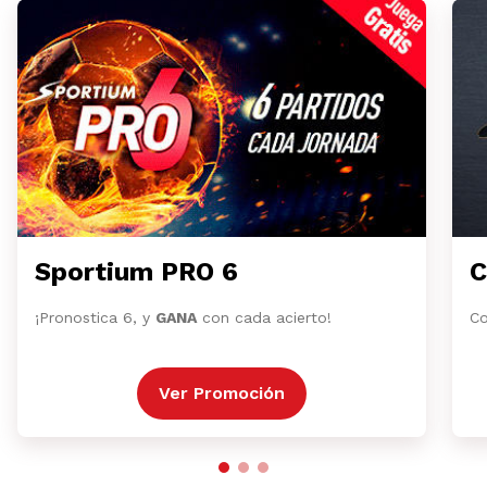
Sportium PRO 6
C
¡Pronostica 6, y
GANA
con cada acierto!
Co
Ver Promoción