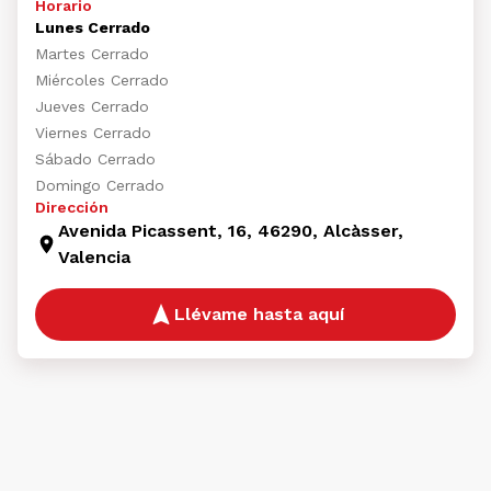
Horario
Lunes Cerrado
Martes Cerrado
Miércoles Cerrado
Jueves Cerrado
Viernes Cerrado
Sábado Cerrado
Domingo Cerrado
Dirección
Avenida Picassent, 16, 46290, Alcàsser,
Valencia
Llévame hasta aquí