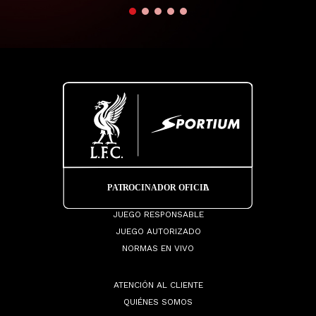
JUEGO RESPONSABLE
JUEGO AUTORIZADO
NORMAS EN VIVO
ATENCIÓN AL CLIENTE
QUIÉNES SOMOS