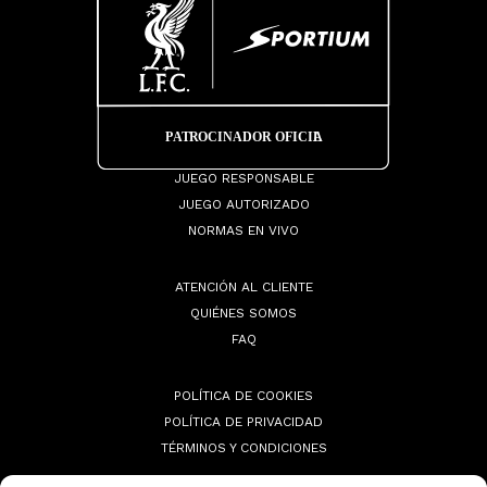
JUEGO RESPONSABLE
JUEGO AUTORIZADO
NORMAS EN VIVO
ATENCIÓN AL CLIENTE
QUIÉNES SOMOS
FAQ
POLÍTICA DE COOKIES
POLÍTICA DE PRIVACIDAD
TÉRMINOS Y CONDICIONES