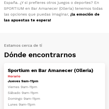
España. ¿Y si prefieres otros juegos o deportes? En
SPORTIUM en Bar Amanecer (Olleria) tenemos todas
las opciones que puedas imaginar,
¡la emoción de
las apuestas te espera!
Estamos cerca de tí
Dónde encontrarnos
Sportium en Bar Amanecer (Olleria)
Horario
Jueves 9am-11pm
Viernes 9am-11pm
Sábado 9am-11pm
Domingo 9am-11pm
Lunes 9am-11pm