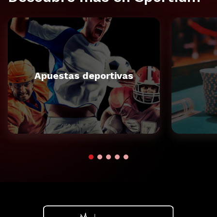
Apuestas deportivas