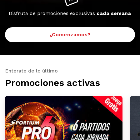
Disfruta de promociones exclusivas
cada semana
¿Comenzamos?
Entérate de lo último
Promociones activas