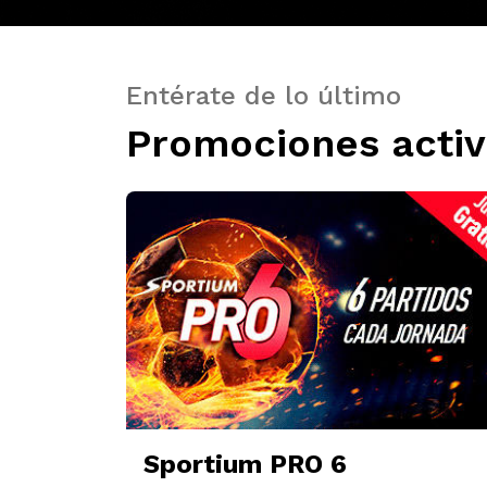
Entérate de lo último
Promociones activ
Sportium PRO 6