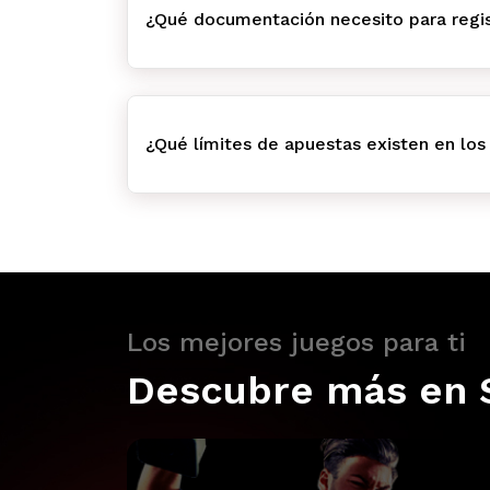
¿Qué documentación necesito para regis
¿Qué límites de apuestas existen en los
Los mejores juegos para ti
Descubre más en 