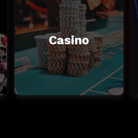
Casino