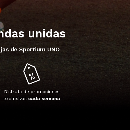
endas unidas
tajas de Sportium UNO
Disfruta de promociones
exclusivas
cada semana