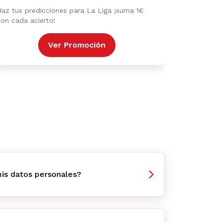
Haz tus predicciones para La Liga ¡suma 1€
con cada acierto!
Ver Promoción
is datos personales?