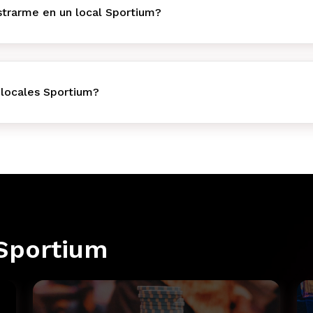
trarme en un local Sportium?
 locales Sportium?
Sportium