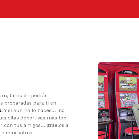
ium, también podrás
s preparadas para ti en
s
. Y si aún no lo haces… ¡no
las citas deportivas más top
ar con tus amigos… ¡tráelos a
 con nosotros!