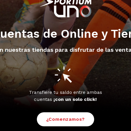
uentas de Online y Ti
en nuestras tiendas para disfrutar de las ven
s
Transfiere tu saldo entre ambas
cuentas
¡con un solo click!
¿Comenzamos?