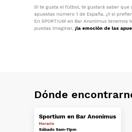
Si te gusta el fútbol, te gustará saber que
apuestas número 1 de España. ¿Y si prefier
En SPORTIUM en Bar Anonimus tenemos to
puedas imaginar,
¡la emoción de las apue
Dónde encontrarn
Sportium en Bar Anonimus
Horario
Sábado 9am-11pm