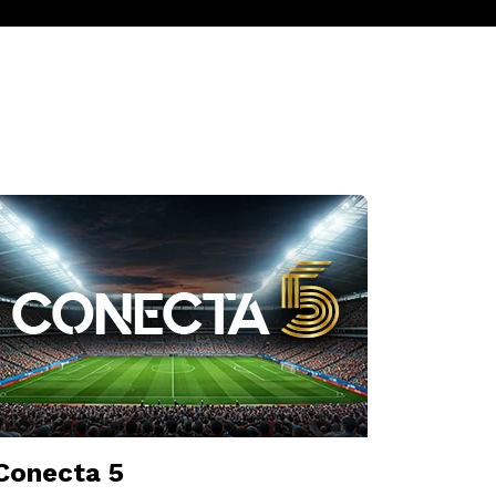
Conecta 5