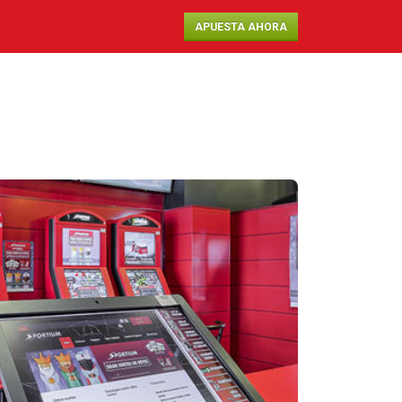
APUESTA AHORA