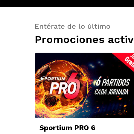
Entérate de lo último
Promociones activ
Sportium PRO 6