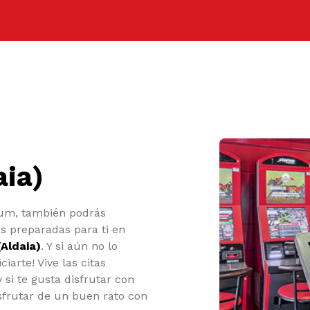
aia)
ium, también podrás
s preparadas para ti en
Aldaia)
. Y si aún no lo
arte! Vive las citas
 si te gusta disfrutar con
sfrutar de un buen rato con