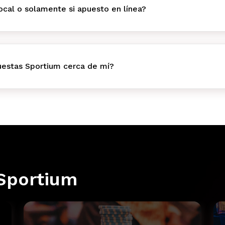
ocal o solamente si apuesto en línea?
estas Sportium cerca de mí?
Sportium