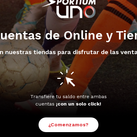
uentas de Online y Ti
en nuestras tiendas para disfrutar de las ven
s
Transfiere tu saldo entre ambas
cuentas
¡con un solo click!
¿Comenzamos?