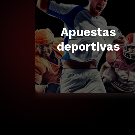
Apuestas
deportivas