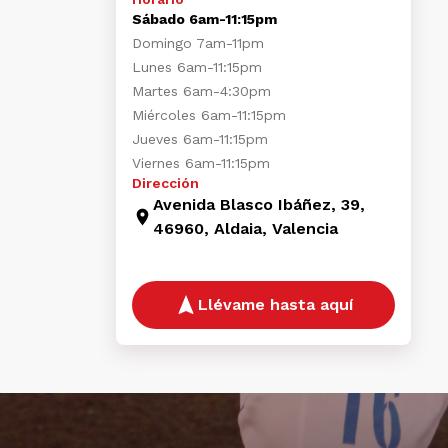
Sábado 6am-11:15pm
Domingo 7am-11pm
Lunes 6am-11:15pm
Martes 6am-4:30pm
Miércoles 6am-11:15pm
Jueves 6am-11:15pm
Viernes 6am-11:15pm
Dirección
Avenida Blasco Ibáñez, 39,
46960, Aldaia, Valencia
Llévame hasta aquí