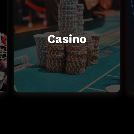
Casino