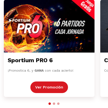
Sportium PRO 6
C
¡Pronostica 6, y
GANA
con cada acierto!
Co
Ver Promoción