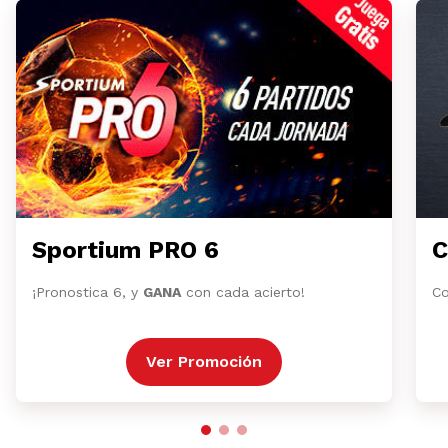
Sportium PRO 6
C
¡Pronostica 6, y
GANA
con cada acierto!
Co
Ver Promoción