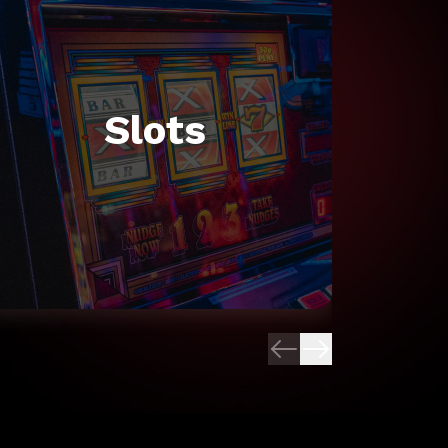
Slots