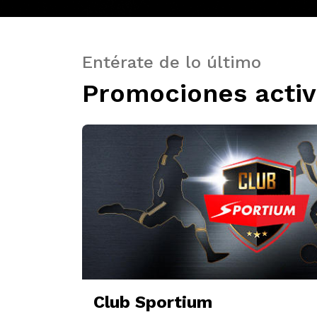
Entérate de lo último
Promociones activ
Club Sportium