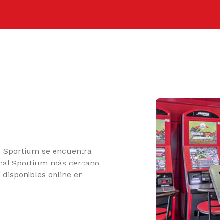
de Sportium se encuentra
local Sportium más cercano
disponibles online en