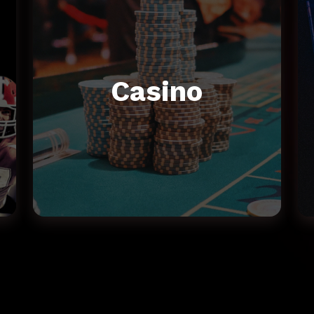
Casino