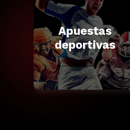
Apuestas
deportivas