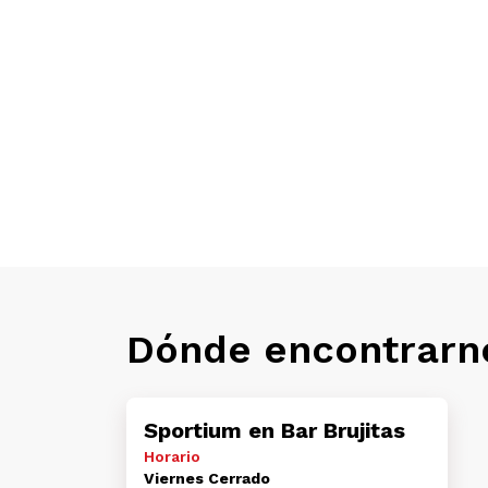
Dónde encontrarn
Sportium en Bar Brujitas
Horario
Viernes Cerrado