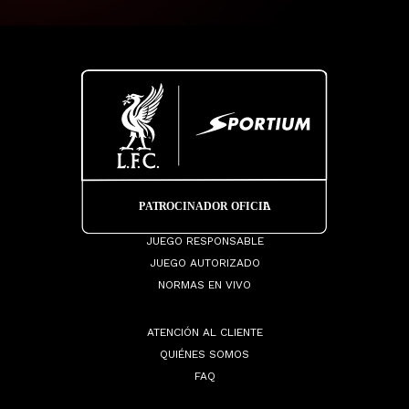
JUEGO RESPONSABLE
JUEGO AUTORIZADO
NORMAS EN VIVO
ATENCIÓN AL CLIENTE
QUIÉNES SOMOS
FAQ