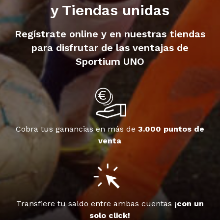
y Tiendas unidas
Regístrate online y en nuestras tiendas
para disfrutar de las ventajas de
Sportium UNO
Cobra tus ganancias en más de
3.000 puntos de
venta
Transfiere tu saldo entre ambas cuentas
¡con un
solo click!