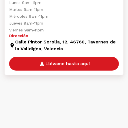
Lunes 9am-11pm
Martes 9am-11pm
Miércoles 9am-11pm
Jueves 9am-11pm
Viernes 9am-11pm
Dirección
Calle Pintor Sorolla, 12, 46760, Tavernes de
la Valldigna, Valencia
Llévame hasta aquí