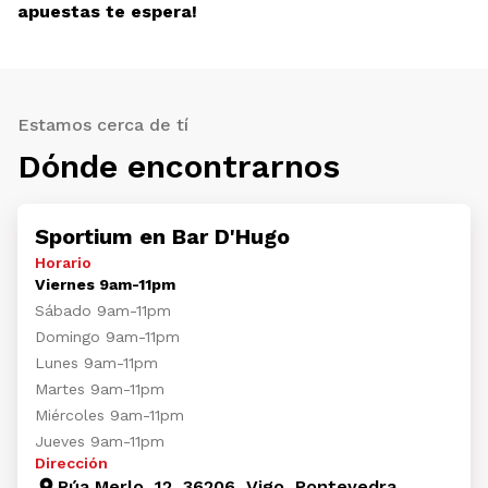
apuestas te espera!
Estamos cerca de tí
Dónde encontrarnos
Sportium en Bar D'Hugo
Horario
Viernes 9am-11pm
Sábado 9am-11pm
Domingo 9am-11pm
Lunes 9am-11pm
Martes 9am-11pm
Miércoles 9am-11pm
Jueves 9am-11pm
Dirección
Rúa Merlo, 12, 36206, Vigo, Pontevedra