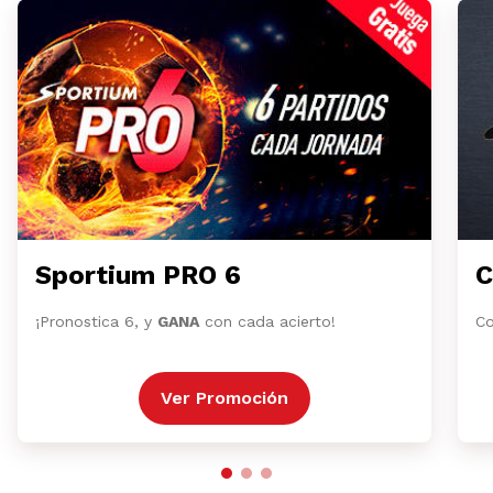
Sportium PRO 6
C
¡Pronostica 6, y
GANA
con cada acierto!
Co
Ver Promoción