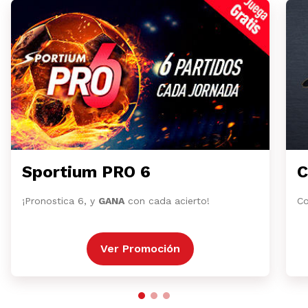
Sportium PRO 6
C
¡Pronostica 6, y
GANA
con cada acierto!
Co
Ver Promoción