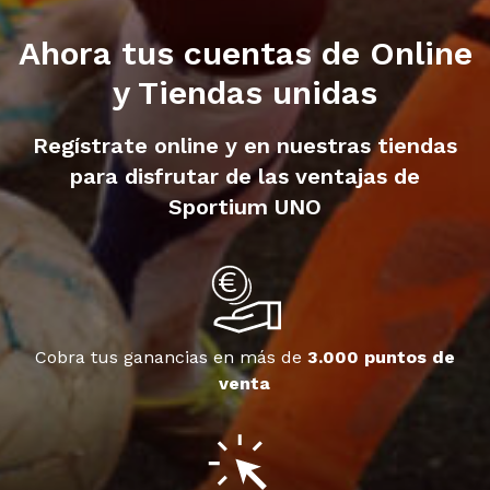
Ahora tus cuentas de Online
y Tiendas unidas
Regístrate online y en nuestras tiendas
para disfrutar de las ventajas de
Sportium UNO
Cobra tus ganancias en más de
3.000 puntos de
venta