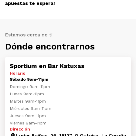
apuestas te espera!
Estamos cerca de tí
Dónde encontrarnos
Sportium en Bar Katuxas
Horario
Sábado 9am-11pm
Domingo 9am-11pm
Lunes 9am-11pm
Martes 9am-11pm
Miércoles 9am-11pm
Jueves 9am-11pm
Viernes 9am-11pm
Dirección
Lugar Baiñas, 25, 15127, O Outeiro, La Coruña