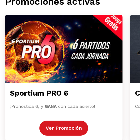
Promociones activas
Sportium PRO 6
C
¡Pronostica 6, y
GANA
con cada acierto!
Co
Ver Promoción