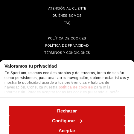
ATENCIÓN AL CLIENTE
QUIÉNES SOMOS
FAQ
POLÍTICA DE COOKIES
POLÍTICA DE PRIVACIDAD
TÉRMINOS Y CONDICIONES
Valoramos tu privacidad
En Sportium, usamos cookies propias y de terceros, tanto de sesión
como persistentes, para analizar tu navegación, obtener estadísticas y
© 2026 Sportium. All Rights Reserved.
mostrarte publicidad acorde a tus preferencias y hábitos de
navegación. Consulta nuestra
política de cookies
para más
información. Puedes aceptar todas las cookies pulsando el botón
"ACEPTAR" o configurarlas o rechazar su uso pulsando el botón
"CONFIGURAR"
Rechazar
Configurar
Aceptar