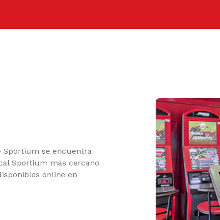
de Sportium se encuentra
local Sportium más cercano
isponibles online en