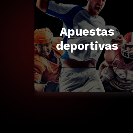
Apuestas
deportivas