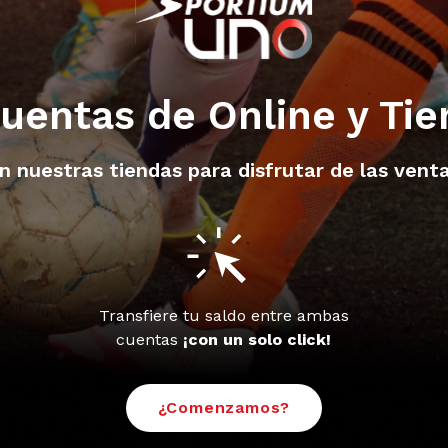
uentas de Online y Ti
en nuestras tiendas para disfrutar de las ven
s
Transfiere tu saldo entre ambas
cuentas
¡con un solo click!
¿Comenzamos?