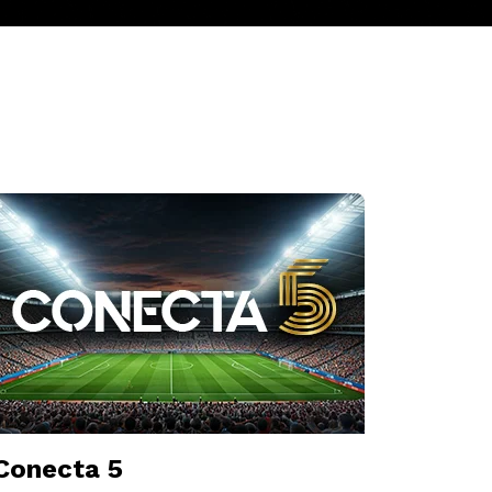
Conecta 5