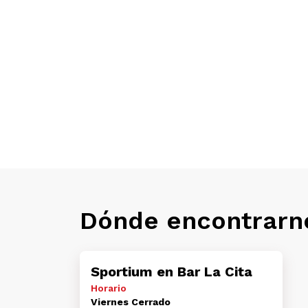
Dónde encontrarn
Sportium en Bar La Cita
Horario
Viernes Cerrado