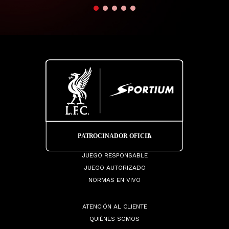
JUEGO RESPONSABLE
JUEGO AUTORIZADO
NORMAS EN VIVO
ATENCIÓN AL CLIENTE
QUIÉNES SOMOS