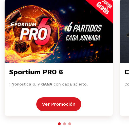
Sportium PRO 6
C
¡Pronostica 6, y
GANA
con cada acierto!
Co
Ver Promoción