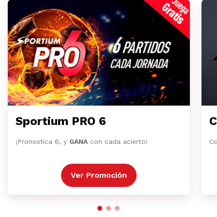
Sportium PRO 6
C
¡Pronostica 6, y
GANA
con cada acierto!
Co
Ver Promoción