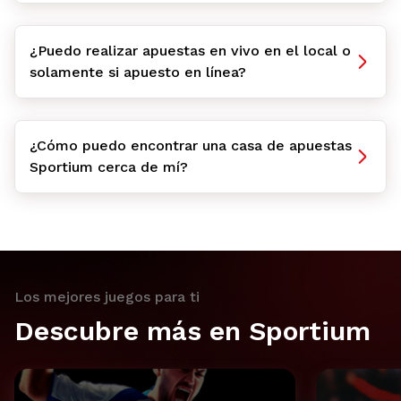
¿Puedo realizar apuestas en vivo en el local o
solamente si apuesto en línea?
¿Cómo puedo encontrar una casa de apuestas
Sportium cerca de mí?
Los mejores juegos para ti
Descubre más en Sportium