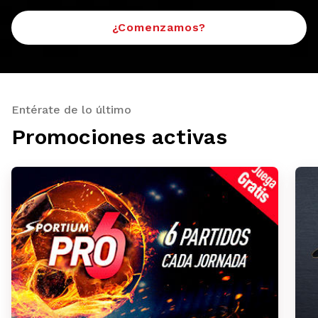
¿Comenzamos?
Entérate de lo último
Promociones activas