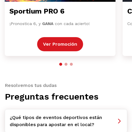
Sportium PRO 6
C
¡Pronostica 6, y
GANA
con cada acierto!
Co
Ver Promoción
Resolvemos tus dudas
Preguntas frecuentes
¿Qué tipos de eventos deportivos están
disponibles para apostar en el local?