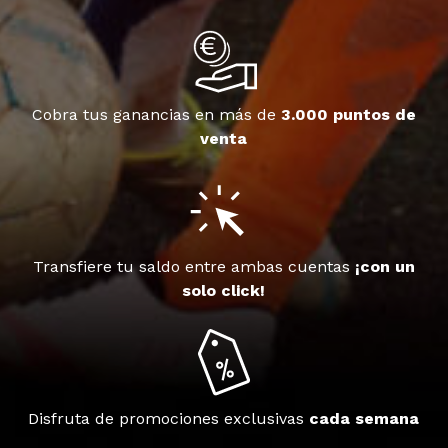
Cobra tus ganancias en más de
3.000 puntos de
venta
Transfiere tu saldo entre ambas cuentas
¡con un
solo click!
Disfruta de promociones exclusivas
cada semana