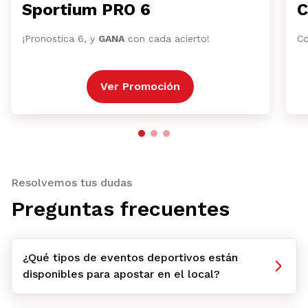
Sportium PRO 6
C
¡Pronostica 6, y
GANA
con cada acierto!
Co
Ver Promoción
Resolvemos tus dudas
Preguntas frecuentes
¿Qué tipos de eventos deportivos están
disponibles para apostar en el local?