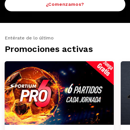
¿Comenzamos?
Entérate de lo último
Promociones activas