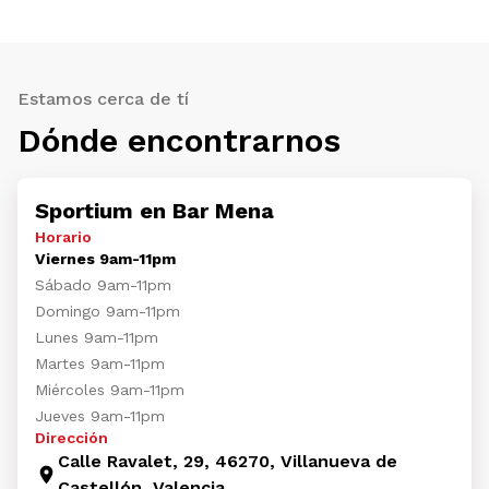
Estamos cerca de tí
Dónde encontrarnos
Sportium en Bar Mena
Horario
Viernes 9am-11pm
Sábado 9am-11pm
Domingo 9am-11pm
Lunes 9am-11pm
Martes 9am-11pm
Miércoles 9am-11pm
Jueves 9am-11pm
Dirección
Calle Ravalet, 29, 46270, Villanueva de
Castellón, Valencia