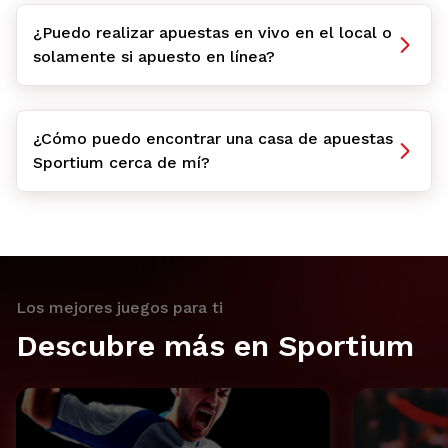
¿Puedo realizar apuestas en vivo en el local o
solamente si apuesto en línea?
¿Cómo puedo encontrar una casa de apuestas
Sportium cerca de mí?
Los mejores juegos para ti
Descubre más en Sportium