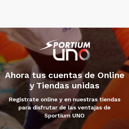
Ahora tus cuentas de Online
y Tiendas unidas
Regístrate online y en nuestras tiendas
para disfrutar de las ventajas de
Sportium UNO