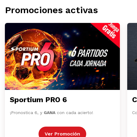
Promociones activas
Sportium PRO 6
C
¡Pronostica 6, y
GANA
con cada acierto!
Co
Ver Promoción