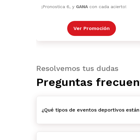
¡Pronostica 6, y
GANA
con cada acierto!
Ver Promoción
Resolvemos tus dudas
Preguntas frecuen
¿Qué tipos de eventos deportivos están 