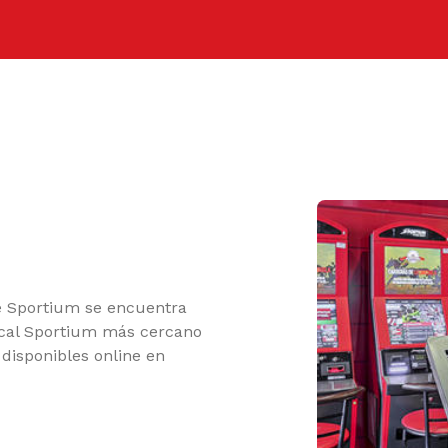
de Sportium se encuentra
local Sportium más cercano
disponibles online en