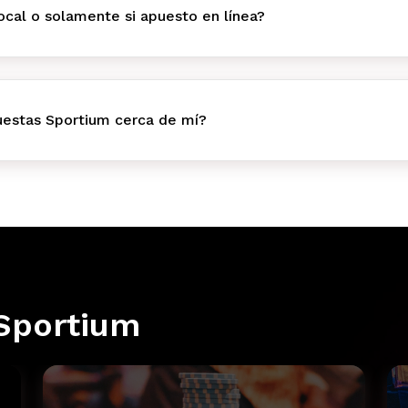
ocal o solamente si apuesto en línea?
estas Sportium cerca de mí?
Sportium