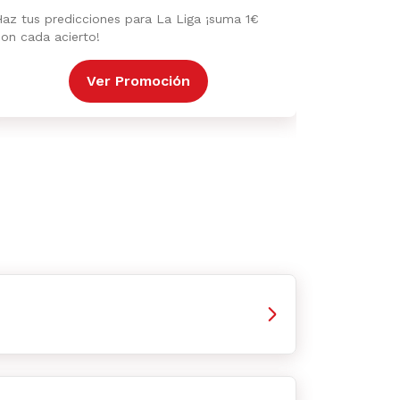
Haz tus predicciones para La Liga ¡suma 1€
con cada acierto!
Ver Promoción