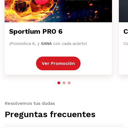
Sportium PRO 6
C
¡Pronostica 6, y
GANA
con cada acierto!
Co
Ver Promoción
Resolvemos tus dudas
Preguntas frecuentes