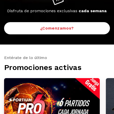
Disfruta de promociones exclusivas
cada semana
¿Comenzamos?
Entérate de lo último
Promociones activas