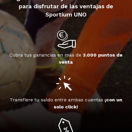
para disfrutar de las ventajas de
Sportium UNO
Cobra tus ganancias en más de
3.000 puntos de
venta
Transfiere tu saldo entre ambas cuentas
¡con un
solo click!