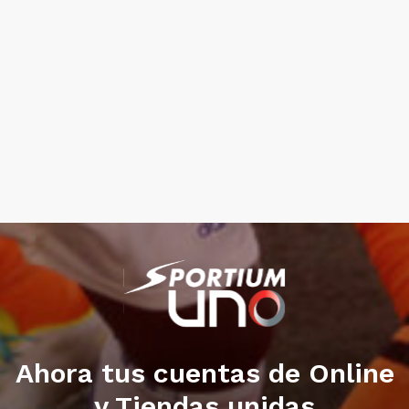
Ahora tus cuentas de Online
y Tiendas unidas