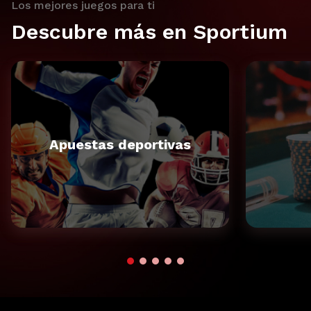
Los mejores juegos para ti
Descubre más en Sportium
Apuestas deportivas