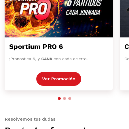
Sportium PRO 6
C
¡Pronostica 6, y
GANA
con cada acierto!
Co
Ver Promoción
Resolvemos tus dudas