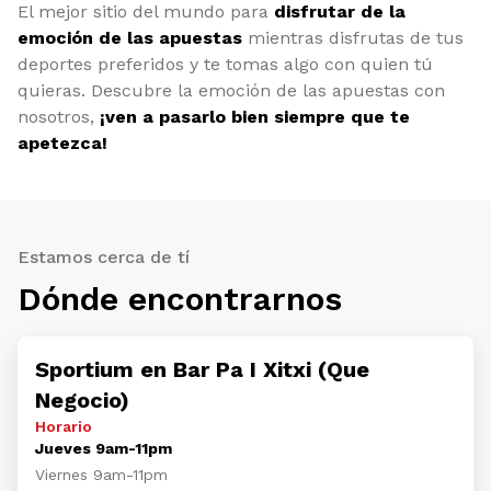
El mejor sitio del mundo para
disfrutar de la
emoción de las apuestas
mientras disfrutas de tus
deportes preferidos y te tomas algo con quien tú
quieras. Descubre la emoción de las apuestas con
nosotros,
¡ven a pasarlo bien siempre que te
apetezca!
Estamos cerca de tí
Dónde encontrarnos
Sportium en Bar Pa I Xitxi (Que
Negocio)
Horario
Jueves 9am-11pm
Viernes 9am-11pm